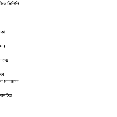
লীতে সিপিপি
িকা
েদন
 তথ্য
যতা
দের মালামাল
ানচিত্র