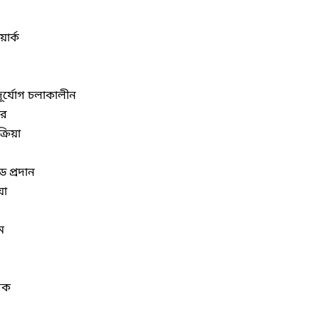
ার্ক
 দূর্যোগ চলাকালীন
ার
্রিয়া
ড প্রদান
য়া
ম
বক