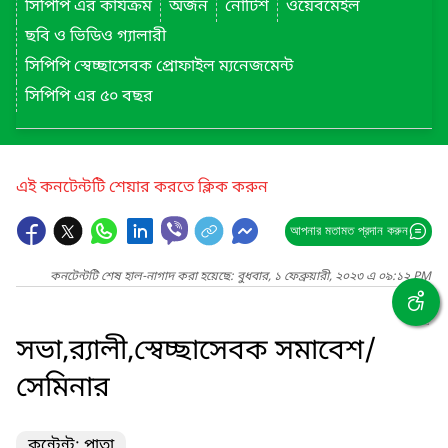
সিপিপি এর কার্যক্রম
অর্জন
নোটিশ
ওয়েবমেইল
ছবি ও ভিডিও গ্যালারী
সিপিপি স্বেচ্ছাসেবক প্রোফাইল ম্যনেজমেন্ট
সিপিপি এর ৫০ বছর
এই কনটেন্টটি শেয়ার করতে ক্লিক করুন
আপনার মতামত প্রদান করুন
কনটেন্টটি শেষ হাল-নাগাদ করা হয়েছে: বুধবার, ১ ফেব্রুয়ারী, ২০২৩ এ ০৯:১২ PM
সভা,র‌্যালী,স্বেচ্ছাসেবক সমাবেশ/
সেমিনার
কন্টেন্ট: পাতা