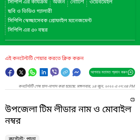
সিপিপি এর কার্যক্রম
অর্জন
নোটিশ
ওয়েবমেইল
ছবি ও ভিডিও গ্যালারী
সিপিপি স্বেচ্ছাসেবক প্রোফাইল ম্যনেজমেন্ট
সিপিপি এর ৫০ বছর
এই কনটেন্টটি শেয়ার করতে ক্লিক করুন
আপনার মতামত প্রদান করুন
কনটেন্টটি শেষ হাল-নাগাদ করা হয়েছে: মঙ্গলবার, ১৪ জুন, ২০২২ এ ০৭:৩৪ PM
উপজেলা টিম লীডার নাম ও মোবাইল
নম্বর
কন্টেন্ট: পাতা