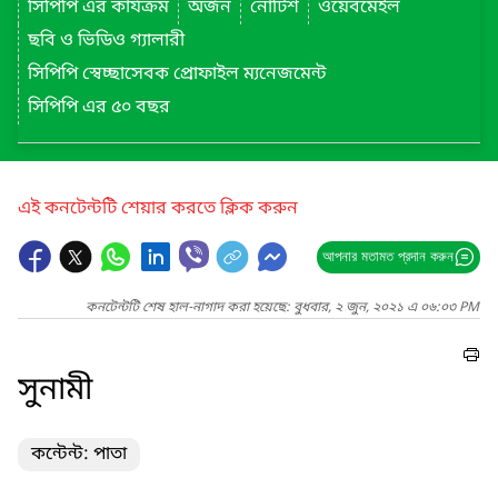
সিপিপি এর কার্যক্রম
অর্জন
নোটিশ
ওয়েবমেইল
ছবি ও ভিডিও গ্যালারী
সিপিপি স্বেচ্ছাসেবক প্রোফাইল ম্যনেজমেন্ট
সিপিপি এর ৫০ বছর
এই কনটেন্টটি শেয়ার করতে ক্লিক করুন
আপনার মতামত প্রদান করুন
কনটেন্টটি শেষ হাল-নাগাদ করা হয়েছে: বুধবার, ২ জুন, ২০২১ এ ০৬:০৩ PM
সুনামী
কন্টেন্ট: পাতা