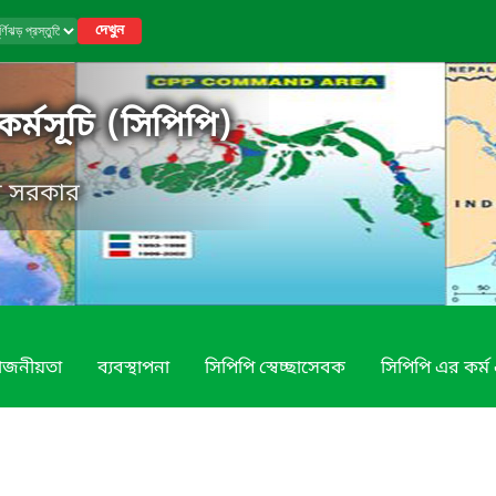
দেখুন
ি কর্মসূচি (সিপিপি)
েশ সরকার
য়োজনীয়তা
ব্যবস্থাপনা
সিপিপি স্বেচ্ছাসেবক
সিপিপি এর কর্ম