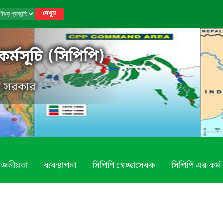
দেখুন
ি কর্মসূচি (সিপিপি)
েশ সরকার
য়োজনীয়তা
ব্যবস্থাপনা
সিপিপি স্বেচ্ছাসেবক
সিপিপি এর কর্ম