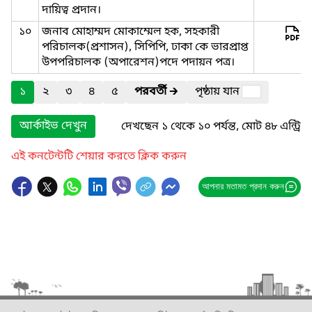
দায়িত্ব প্রদান।
১০
জনাব মোহাম্মদ মোকাম্মেল হক, সহকারী
পরিচালক(প্রশাসন), সিপিপি, ঢাকা কে ভারপ্রাপ্ত
উপপরিচালক (অপারেশন)পদে পদায়ন পত্র।
১
২
৩
৪
৫
পরবর্তী
🡲
পৃষ্ঠায় যান
আর্কাইভ দেখুন
দেখছেন ১ থেকে ১০ পর্যন্ত, মোট ৪৮ এন্ট্রি
এই কনটেন্টটি শেয়ার করতে ক্লিক করুন
আপনার মতামত প্রদান করুন