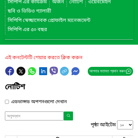
সিপিপি এর কার্যক্রম
অর্জন
নোটিশ
ওয়েবমেইল
ছবি ও ভিডিও গ্যালারী
সিপিপি স্বেচ্ছাসেবক প্রোফাইল ম্যনেজমেন্ট
সিপিপি এর ৫০ বছর
এই কনটেন্টটি শেয়ার করতে ক্লিক করুন
আপনার মতামত প্রদান করুন
নোটিশ
এডভান্সড অপশনগুলো দেখান
পৃষ্ঠা আইটেম