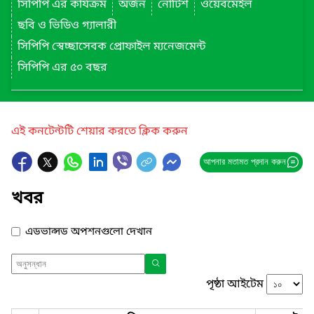
সিপিপি এর কার্যক্রম
অর্জন
নোটিশ
ওয়েবমেইল
ছবি ও ভিডিও গ্যালারী
সিপিপি স্বেচ্ছাসেবক প্রোফাইল ম্যনেজমেন্ট
সিপিপি এর ৫০ বছর
এই কনটেন্টটি শেয়ার করতে ক্লিক করুন
আপনার মতামত প্রদান করুন
খবর
এডভান্সড অপশনগুলো দেখান
পৃষ্ঠা আইটেম