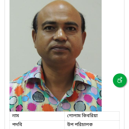
নাম
গোলাম কিবরিয়া
পদবি
উপ পরিচালক