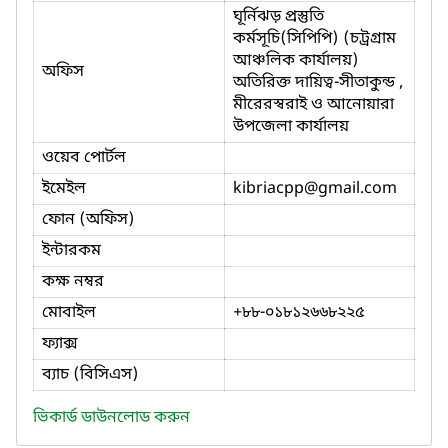
ঘূর্নিঝড় প্রস্তুতি
কর্মসূচি(সিপিপি) (চট্রগ্রাম
আঞ্চলিক কার্যালয়)
অফিস
অতিরিক্ত দায়িত্ব-সীতাকুন্ড ,
মীরেরস্বরাই ও আনোয়ারা
উপজেলা কার্যালয়
ওয়েব পোর্টল
ইমেইল
kibriacpp
@gmail.com
ফোন (অফিস)
ইন্টারকম
কক্ষ নম্বর
মোবাইল
+৮৮-০১৮১২৬৬৮২২৫
ফ্যাক্স
ব্যাচ (বিসিএস)
ভিকার্ড ডাউনলোড করুন