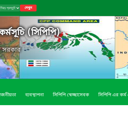
দেখুন
ি কর্মসূচি (সিপিপি)
েশ সরকার
য়োজনীয়তা
ব্যবস্থাপনা
সিপিপি স্বেচ্ছাসেবক
সিপিপি এর কর্ম