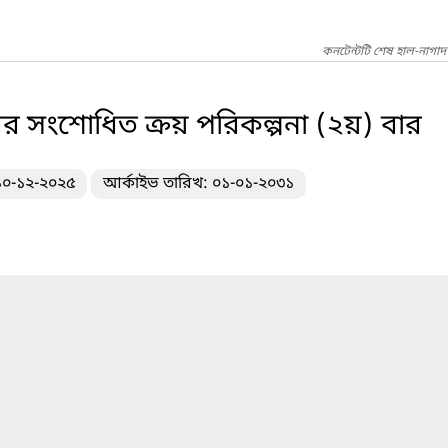
কনটেন্টটি শেষ হাল-নাগাদ
 সংশোধিত ক্রয় পরিকল্পনা (২য়) বার
 ১০-১২-২০২৫
আর্কাইভ তারিখ: ০১-০১-২০৩১