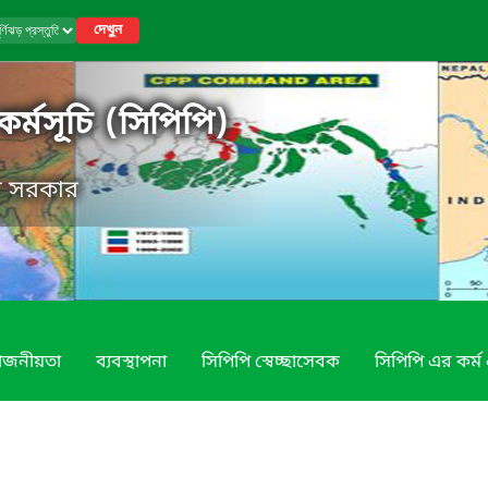
দেখুন
ি কর্মসূচি (সিপিপি)
েশ সরকার
য়োজনীয়তা
ব্যবস্থাপনা
সিপিপি স্বেচ্ছাসেবক
সিপিপি এর কর্ম